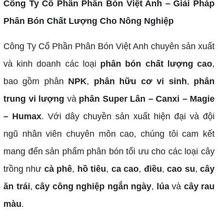
Công Ty Cổ Phần Phân Bón Việt Anh – Giải Pháp
Phân Bón Chất Lượng Cho Nông Nghiệp
Công Ty Cổ Phần Phân Bón Việt Anh chuyên sản xuất
và kinh doanh các loại
phân bón chất lượng cao
,
bao gồm phân
NPK
,
phân hữu cơ vi sinh
,
phân
trung vi lượng
và
phân Super Lân – Canxi – Magie
– Humax
. Với dây chuyền sản xuất hiện đại và đội
ngũ nhân viên chuyên môn cao, chúng tôi cam kết
mang đến sản phẩm phân bón tối ưu cho các loại cây
trồng như
cà phê
,
hồ tiêu
,
ca cao
,
điều
,
cao su
,
cây
ăn trái
,
cây công nghiệp ngắn ngày
,
lúa
và
cây rau
màu
.