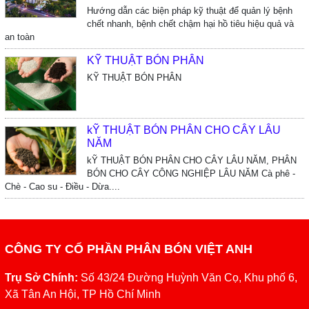
Hướng dẫn các biện pháp kỹ thuật để quản lý bệnh
chết nhanh, bệnh chết chậm hại hồ tiêu hiệu quả và
an toàn
KỸ THUẬT BÓN PHÂN
KỸ THUẬT BÓN PHÂN
kỸ THUẬT BÓN PHÂN CHO CÂY LÂU
NĂM
kỸ THUẬT BÓN PHÂN CHO CÂY LÂU NĂM, PHÂN
BÓN CHO CÂY CÔNG NGHIỆP LÂU NĂM Cà phê -
Chè - Cao su - Điều - Dừa....
CÔNG TY CỔ PHẦN PHÂN BÓN VIỆT ANH
Trụ Sở Chính:
Số 43/24 Đường Huỳnh Văn Cọ, Khu phố 6,
Xã Tân An Hội, TP Hồ Chí Minh