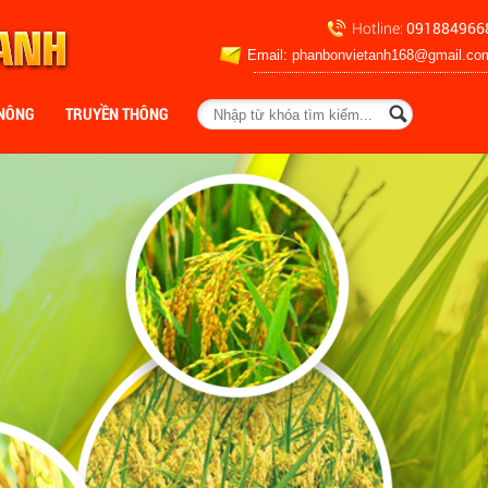
Hotline:
091884966
Email: phanbonvietanh168@gmail.co
 NÔNG
TRUYỀN THÔNG