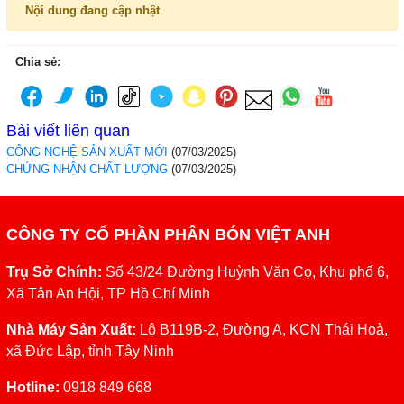
Nội dung đang cập nhật
Chia sẻ:
Bài viết liên quan
CÔNG NGHỆ SẢN XUẤT MỚI
(07/03/2025)
CHỨNG NHẬN CHẤT LƯỢNG
(07/03/2025)
CÔNG TY CỔ PHẦN PHÂN BÓN VIỆT ANH
Trụ Sở Chính:
Số 43/24 Đường Huỳnh Văn Cọ, Khu phố 6,
Xã Tân An Hội, TP Hồ Chí Minh
Nhà Máy Sản Xuất:
Lô B119B-2, Đường A, KCN Thái Hoà,
xã Đức Lập, tỉnh Tây Ninh
Hotline:
0918 849 668